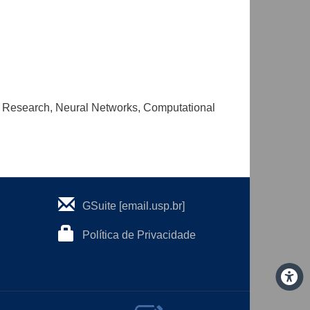
ng Research, Neural Networks, Computational
GSuite [email.usp.br]
Política de Privacidade