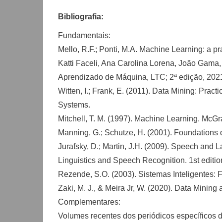
Bibliografia:
Fundamentais:
Mello, R.F.; Ponti, M.A. Machine Learning: a pra
Katti Faceli, Ana Carolina Lorena, João Gama,
Aprendizado de Máquina, LTC; 2ª edição, 202
Witten, I.; Frank, E. (2011). Data Mining: Pr
Systems.
Mitchell, T. M. (1997). Machine Learning. McGr
Manning, G.; Schutze, H. (2001). Foundations 
Jurafsky, D.; Martin, J.H. (2009). Speech and
Linguistics and Speech Recognition. 1st edition
Rezende, S.O. (2003). Sistemas Inteligentes: 
Zaki, M. J., & Meira Jr, W. (2020). Data Mini
Complementares:
Volumes recentes dos periódicos específicos 