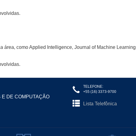
nvolvidas.
da área, como Applied Intelligence, Journal of Machine Learni
nvolvidas.
TELEFONE:
+55 (16) 3373-9700
S E DE COMPUTAÇÃO
Lista Telefônica