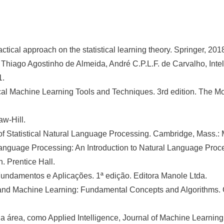
ctical approach on the statistical learning theory. Springer, 201
 Thiago Agostinho de Almeida, André C.P.L.F. de Carvalho, Inte
1.
actical Machine Learning Tools and Techniques. 3rd edition. T
aw-Hill.
of Statistical Natural Language Processing. Cambridge, Mass.: 
 Language Processing: An Introduction to Natural Language Pro
. Prentice Hall.
Fundamentos e Aplicações. 1ª edição. Editora Manole Ltda.
ng and Machine Learning: Fundamental Concepts and Algorithms.
da área, como Applied Intelligence, Journal of Machine Learni