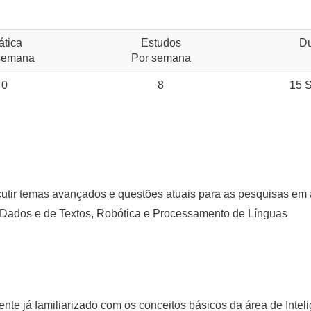
ática
Estudos
D
semana
Por semana
0
8
15 
scutir temas avançados e questões atuais para as pesquisas em a
Dados e de Textos, Robótica e Processamento de Línguas
te já familiarizado com os conceitos básicos da área de Inteli