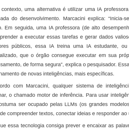
contexto, uma alternativa é utilizar uma IA professo
lada do desenvolvimento. Marcacini explica: “Inicia
o. Em seguida, uma IA professora (de alto desempenh
prender a executar essas tarefas e gerar dados valios
dores públicos, essa IA treina uma IA estudante, o
alizado, que o órgão consegue executar em sua própr
samento, de forma segura”, explica o pesquisador. Ess
inamento de novas inteligências, mais específicas.
rdo com Marcacini, qualquer sistema de inteligência
nar, o chamado motor de inferência. Para usar inteligênc
costuma ser ocupado pelas LLMs (os grandes modelo
de compreender textos, conectar ideias e responder ao us
ue essa tecnologia consiga prever e encaixar as pala