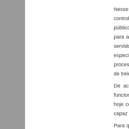
Nesse 
contro
públic
para a
servi
especi
proces
de tre
De aco
funcio
hoje 
capaz 
Para q