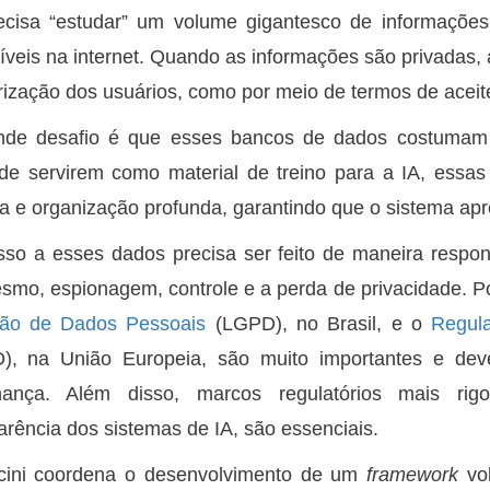
ecisa “estudar” um volume gigantesco de informaçõe
íveis na internet. Quando as informações são privadas, a
rização dos usuários, como por meio de termos de aceit
nde desafio é que esses bancos de dados costumam s
de servirem como material de treino para a IA, ess
a e organização profunda, garantindo que o sistema ap
so a esses dados precisa ser feito de maneira respon
smo, espionagem, controle e a perda de privacidade. 
ção de Dados Pessoais
(LGPD), no Brasil, e o
Regul
), na União Europeia, são muito importantes e de
nança. Além disso, marcos regulatórios mais rig
arência dos sistemas de IA, são essenciais.
cini coordena o desenvolvimento de um
framework
vol