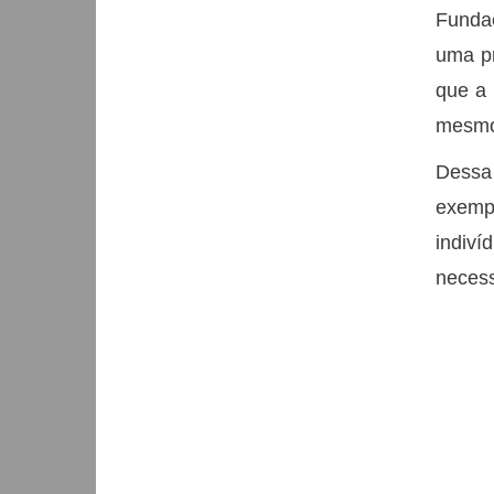
Funda
uma pr
que a 
mesmo
Dessa
exempl
indiv
necess