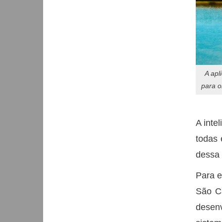
A apl
para o
A inte
todas 
dessa 
Para e
São Ca
desenv