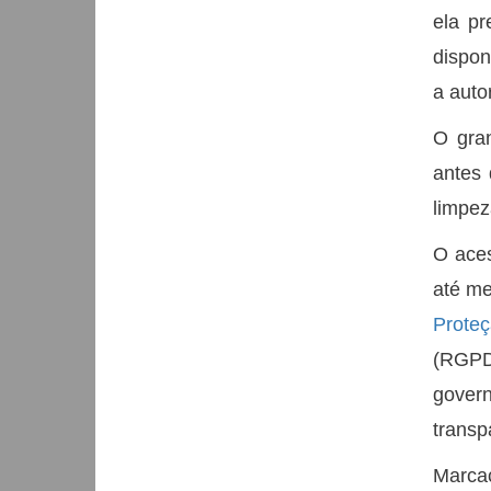
ela pr
dispon
a auto
O gra
antes 
limpez
O aces
até me
Prote
(RGPD
gover
transp
Marca