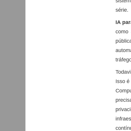
siste
série.
IA pa
como a
públi
autom
tráfeg
Todavi
Isso é
Comput
preci
priva
infrae
contín