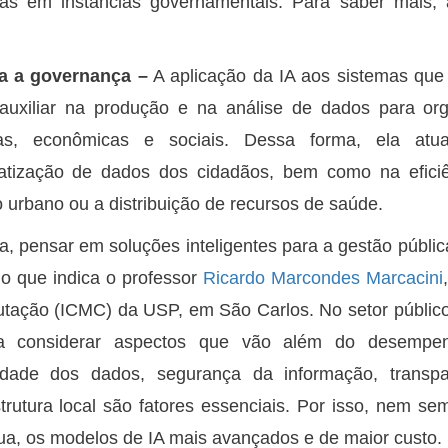
mas em instâncias governamentais. Para saber mais,
ra a governança –
A aplicação da IA aos sistemas que
uxiliar na produção e na análise de dados para org
cas, econômicas e sociais. Dessa forma, ela atua
atização de dados dos cidadãos, bem como na eficiê
o urbano ou a distribuição de recursos de saúde.
a, pensar em soluções inteligentes para a gestão pública
 o que indica o professor
Ricardo Marcondes Marcacini
ação (ICMC) da USP, em São Carlos. No setor público, 
sa considerar aspectos que vão além do desempe
cidade dos dados, segurança da informação, transp
strutura local são fatores essenciais. Por isso, nem sem
ua, os modelos de IA mais avançados e de maior custo.