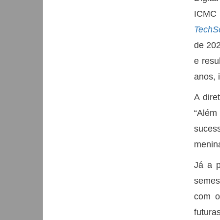
ICMC e
TechS
de 202
e resu
anos, 
A dire
“Além
sucess
menina
Já a p
semes
com o
futura