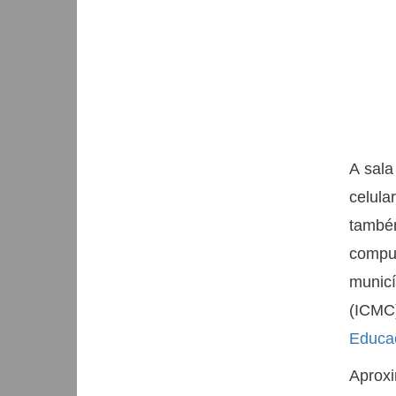
A sala
celula
també
comput
municí
(ICMC
Educaç
Aprox