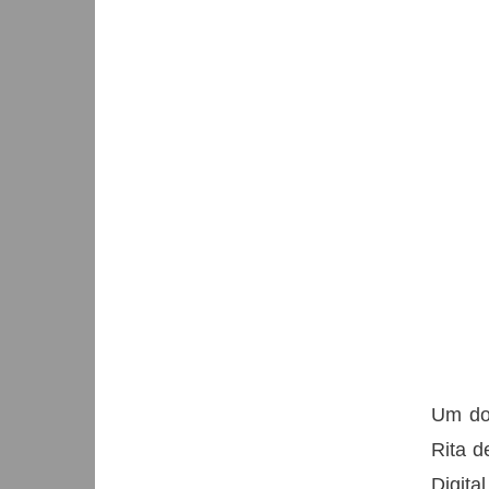
Um dos
Rita d
Digita