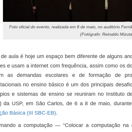
Foto oficial do evento, realizada em 8 de maio, no auditório Fe
(Fotógrafo: Reinaldo Mizuta
 de aula é hoje um espaço bem diferente de alguns an
res e usam a internet com frequência, assim como os d
m as demandas escolares e de formação de prof
acionais no ensino básico é um dos principais desafio
pios e sistemas de ensino se reuniram no Instituto
) da USP, em São Carlos, de 6 a 8 de maio, durant
ão Básica (III SBC-EB)
.
imando a computação — “Colocar a computação na e