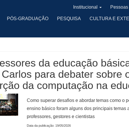
Institucional
Pessoas
PÓS-GRADUAÇÃO
PESQUISA
CULTURA E EXT
fessores da educação básic
Carlos para debater sobre 
erção da computação na ed
Como superar desafios e abordar temas como o pe
ensino básico foram alguns dos principais temas
professores, gestores e cientistas
Data da publicação: 19/05/2026