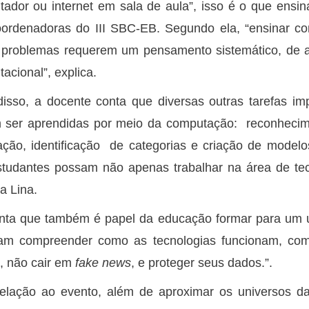
ador ou internet em sala de aula”, isso é o que ens
ordenadoras do III SBC-EB. Segundo ela, “ensinar co
 problemas requerem um pensamento sistemático, de a
acional”, explica.
isso, a docente conta que diversas outras tarefas i
 ser aprendidas por meio da computação: reconhecime
ação, identificação de categorias e criação de modelo
tudantes possam não apenas trabalhar na área de tec
a Lina.
nta que também é papel da educação formar para um us
am compreender como as tecnologias funcionam, como
, não cair em
fake news
, e proteger seus dados.”.
elação ao evento, além de aproximar os universos d