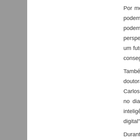
Por me
podem 
podem 
perspe
um fut
conse
Também
douto
Carlos
no dia
inteli
digital”
Durant