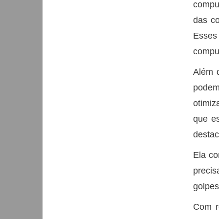
comput
das co
Esses
comput
Além d
podem
otimiz
que es
destac
Ela co
precis
golpes
Com r