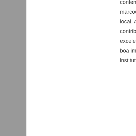
conten
marco
local.
contr
excele
boa im
instit