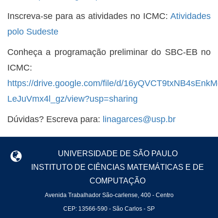
Inscreva-se para as atividades no ICMC:
Atividades
polo Sudeste
Conheça a programação preliminar do SBC-EB no
ICMC:
https://drive.google.com/file/d/16yQVCT9txNB4sEnkM
LeJuVmx4l_gz/view?usp=sharing
Dúvidas? Escreva para:
linagarces@usp.br
UNIVERSIDADE DE SÃO PAULO
INSTITUTO DE CIÊNCIAS MATEMÁTICAS E DE
COMPUTAÇÃO
Avenida Trabalhador São-carlense, 400 - Centro
CEP: 13566-590 - São Carlos - SP