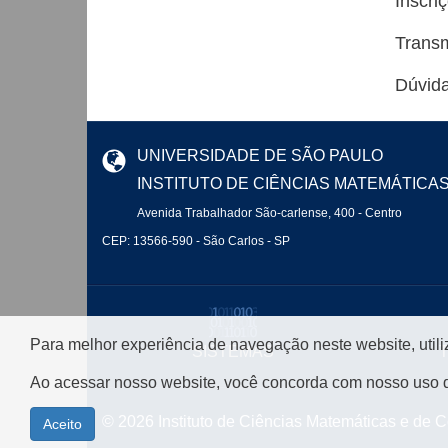
Inscri
Transm
Dúvida
UNIVERSIDADE DE SÃO PAULO
INSTITUTO DE CIÊNCIAS MATEMÁTICA
Avenida Trabalhador São-carlense, 400 - Centro
CEP: 13566-590 - São Carlos - SP
Para melhor experiência de navegação neste website, util
SISTEMAS
Ao acessar nosso website, você concorda com nosso uso 
© 2026 Instituto de Ciências Matemáticas e de
Aceito