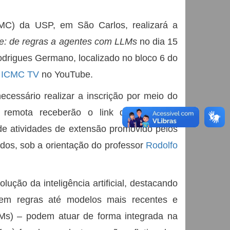
MC) da USP, em São Carlos, realizará a
ude: de regras a agentes com LLMs
no dia 15
 Rodrigues Germano, localizado no bloco 6 do
l ICMC TV
no YouTube.
necessário realizar a inscrição por meio do
 remota receberão o link de acesso à
o de atividades de extensão promovido pelos
ados, sob a orientação do professor
Rodolfo
lução da inteligência artificial, destacando
em regras até modelos mais recentes e
Ms) – podem atuar de forma integrada na