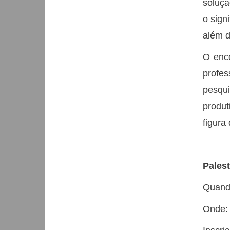
soluçã
o sign
além d
O enc
profe
pesqui
produ
figura
Palest
Quando
Onde: 