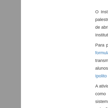
O Ins
pales
de abr
Instit
Para p
formul
transm
alunos
Ipolit
A ativ
como 
siste