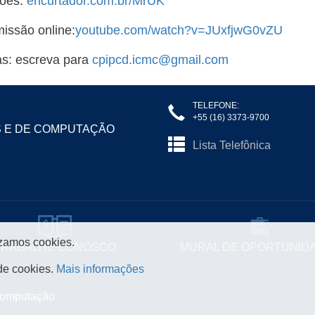
ções:
encurtador.com.br/MrUK
issão online:
youtube.com/watch?v=JUxfjwG0vZU
s: escreva para
cpipcd.icmc@gmail.com
TELEFONE:
+55 (16) 3373-9700
S E DE COMPUTAÇÃO
Lista Telefônica
izamos cookies.
TRABALHE CONOSCO
MURAL DE OPORTUNID
de cookies.
Mais informações
 Computação