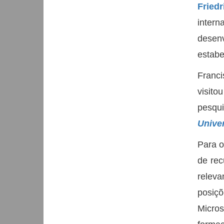
Fried
intern
desen
estabe
Franci
visito
pesqu
Univer
Para o
de rec
releva
posiçõ
Micro