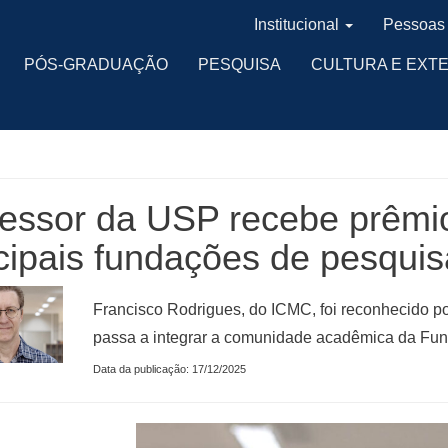
Institucional
Pessoas
PÓS-GRADUAÇÃO
PESQUISA
CULTURA E EXT
fessor da USP recebe prêmi
cipais fundações de pesqui
Francisco Rodrigues, do ICMC, foi reconhecido por
passa a integrar a comunidade acadêmica da Fu
Data da publicação: 17/12/2025