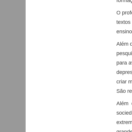
formaç
O pro
textos
ensino
Além d
pesqui
para a
depres
criar 
São re
Além 
socied
extre
grand