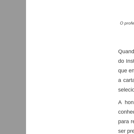
O prof
Quando
do Ins
que en
a cart
seleci
A hon
conhec
para r
ser pr