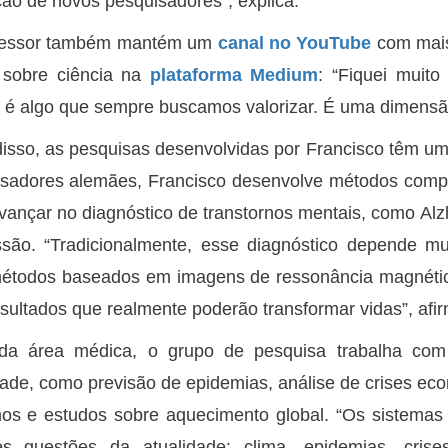
ão de novos pesquisadores”, explica.
fessor também mantém um
canal no YouTube
com mais 
 sobre ciência na
plataforma Medium
: “Fiquei muit
 é algo que sempre buscamos valorizar. É uma dimensão
isso, as pesquisas desenvolvidas por Francisco têm um
sadores alemães, Francisco desenvolve métodos computac
vançar no diagnóstico de transtornos mentais, como Alz
são. “Tradicionalmente, esse diagnóstico depende mu
métodos baseados em imagens de ressonância magnétic
sultados que realmente poderão transformar vidas”, afir
da área médica, o grupo de pesquisa trabalha com
ade, como previsão de epidemias, análise de crises ec
mos e estudos sobre aquecimento global. “Os sistema
es questões da atualidade: clima, epidemias, crise