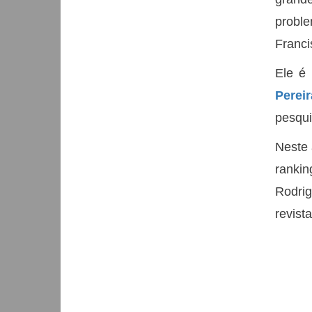
proble
Franci
Ele é
Pereir
pesqui
Neste 
ranki
Rodri
revista