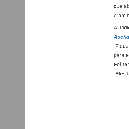
que ab
eram m
A ind
Ascha
“Fique
para e
Foi t
“Eles 