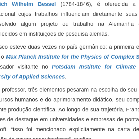
rich Wilhelm Bessel
(1784-1846), é oferecida a 
acional cujos trabalhos influenciam diretamente sua
volvido algum projeto ou trabalho na Alemanha
lecidos em instituições de pesquisa alemãs.
sco esteve duas vezes no país germânico: a primeira
u o
Max Planck Institute for the Physics of Complex
isador visitante no
Potsdam Institute for Climate
sity of Applied Sciences
.
 professor, três elementos pesaram na escolha do se
ursos humanos e do aprimoramento didático, seu comp
nte produção científica. Ao longo de sua trajetória, Fr
es de destaque em universidades e empresas de ponta
soft. “Isso foi mencionado explicitamente na carta 