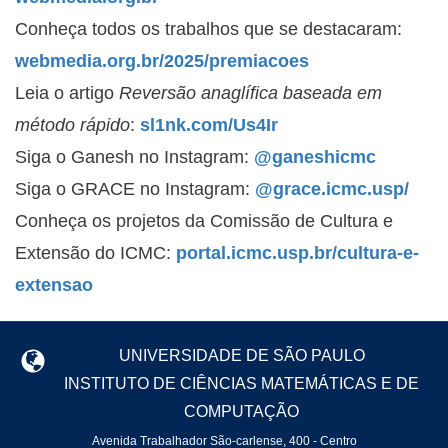
Conheça todos os trabalhos que se destacaram:
webmedia.org.br/2025/premiacoes
Leia o artigo
Reversão anaglífica baseada em
método rápido
:
sl1nk.com/Us4Ir
Siga o Ganesh no Instagram:
@ganeshicmc
Siga o GRACE no Instagram:
@grace.icmc.usp/
Conheça os projetos da Comissão de Cultura e
Extensão do ICMC:
portal.icmc.usp.br/cultura-e-
extensao
UNIVERSIDADE DE SÃO PAULO
INSTITUTO DE CIÊNCIAS MATEMÁTICAS E DE
COMPUTAÇÃO
Avenida Trabalhador São-carlense, 400 - Centro