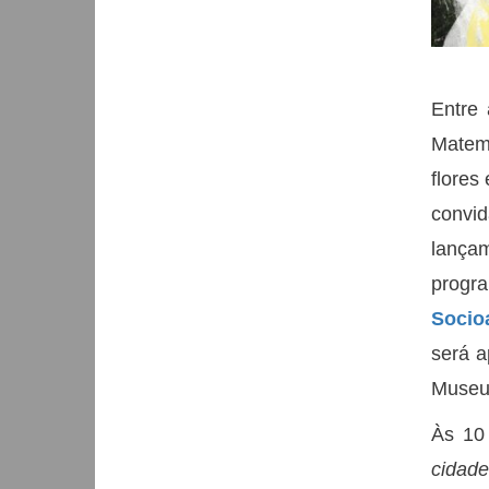
Entre 
Matem
flores
convi
lança
progr
Socio
será a
Museu,
Às 10
cidade