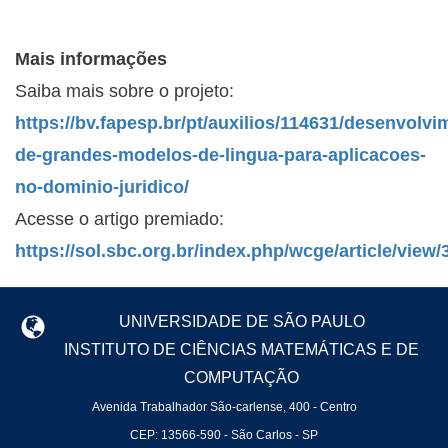
Mais informações
Saiba mais sobre o projeto:
https://bv.fapesp.br/pt/auxilios/114631/desenvolvi
de-grandes-modelos-de-lingua-para-aplicacoes-
no-dominio-juridico/
Acesse o artigo premiado:
https://sol.sbc.org.br/index.php/wcge/article/view
UNIVERSIDADE DE SÃO PAULO
INSTITUTO DE CIÊNCIAS MATEMÁTICAS E DE
COMPUTAÇÃO
Avenida Trabalhador São-carlense, 400 - Centro
CEP: 13566-590 - São Carlos - SP