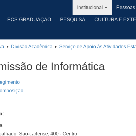
Institucional
Pessoas
PÓS-GRADUAÇÃO
PESQUISA
CULTURA E EXT
va
Divisão Acadêmica
Serviço de Apoio às Atividades Esta
issão de Informática
egimento
omposição
o:
ia
balhador São-carlense, 400 - Centro