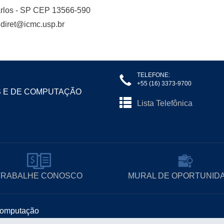
rlos - SP CEP 13566-590
 diret@icmc.usp.br
TELEFONE:
+55 (16) 3373-9700
S E DE COMPUTAÇÃO
Lista Telefônica
TRABALHE CONOSCO
MURAL DE OPORTUNID
 Computação