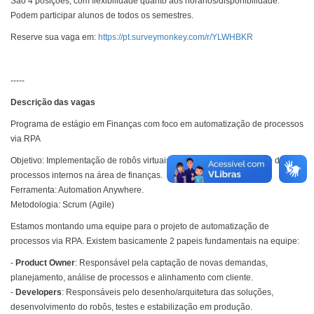
São 4 posições, com flexibilidade quanto aos horários/disponibilidade.
Podem participar alunos de todos os semestres.
Reserve sua vaga em:
https://pt.surveymonkey.com/r/YLWHBKR
-----
Descrição das vagas
Programa de estágio em Finanças com foco em automatização de processos
via RPA
Objetivo: Implementação de robôs virtuais (RPA) para automatização de
processos internos na área de finanças.
Ferramenta: Automation Anywhere.
Metodologia: Scrum (Agile)
Estamos montando uma equipe para o projeto de automatização de
processos via RPA. Existem basicamente 2 papeis fundamentais na equipe:
-
Product Owner
: Responsável pela captação de novas demandas,
planejamento, análise de processos e alinhamento com cliente.
-
Developers
: Responsáveis pelo desenho/arquitetura das soluções,
desenvolvimento do robôs, testes e estabilização em produção.