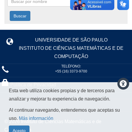
Buscar
UNIVERSIDADE DE SÃO PAULO
INSTITUTO DE CIÊNCIAS MATEMÁTICAS E DE
COMPUTAÇÃO
TELÉFONO:
+55 (16) 3373-9700
Política de Privacidad
Esta web utiliza cookies propias y de terceros para
analizar y mejorar tu experiencia de navegación.
Al continuar navegando, entendemos que aceptas su
uso.
Más información
© 2026 Instituto de Ciências Matemáticas e de
Computação
Acepto