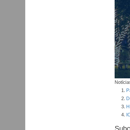
Notícia
P
D
H
I
Subc