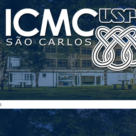
ias
s