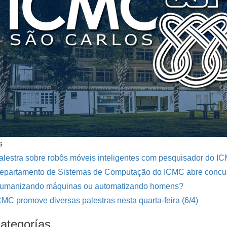
s
alestra sobre robôs móveis inteligentes com pesquisador do 
epartamento de Sistemas de Computação do ICMC abre concurs
umanizando máquinas ou automatizando homens?
CMC promove diversas palestras nesta quarta-feira (6/4)
ategorías