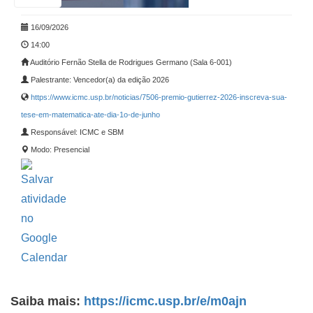
16/09/2026
14:00
Auditório Fernão Stella de Rodrigues Germano (Sala 6-001)
Palestrante: Vencedor(a) da edição 2026
https://www.icmc.usp.br/noticias/7506-premio-gutierrez-2026-inscreva-sua-
tese-em-matematica-ate-dia-1o-de-junho
Responsável: ICMC e SBM
Modo: Presencial
Saiba mais:
https://icmc.usp.br/e/m0ajn