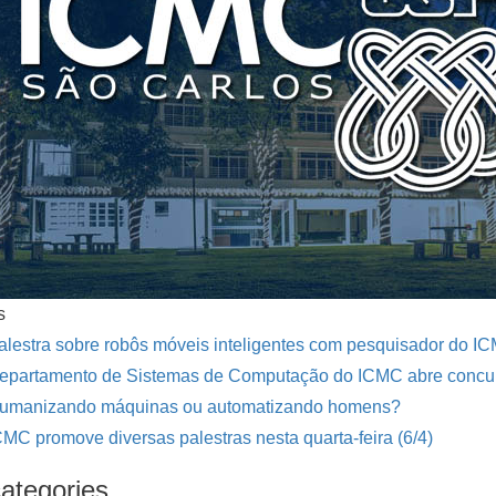
s
alestra sobre robôs móveis inteligentes com pesquisador do 
epartamento de Sistemas de Computação do ICMC abre concurs
umanizando máquinas ou automatizando homens?
CMC promove diversas palestras nesta quarta-feira (6/4)
ategories