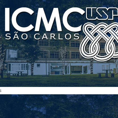
ias
s