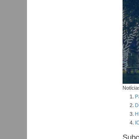
Notícia
P
D
H
I
Subc