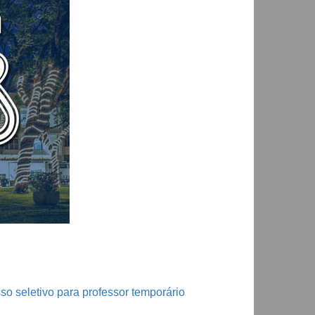
 seletivo para professor temporário