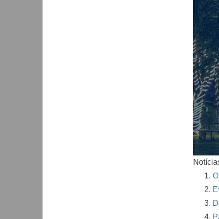
Notícia
O
E
D
P