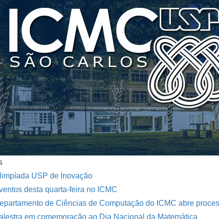
s
limpíada USP de Inovação
ventos desta quarta-feira no ICMC
epartamento de Ciências de Computação do ICMC abre processo
alestra em comemoração ao Dia Nacional da Matemática