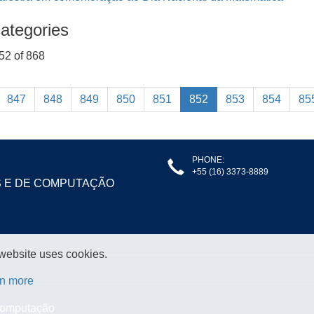
ategories
52 of 868
847
848
849
850
851
852
853
854
85
PHONE:
+55 (16) 3373-8889
S E DE COMPUTAÇÃO
 website uses cookies.
n more
 Computação