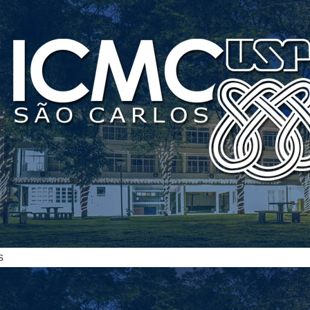
ias
s