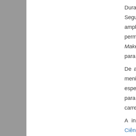
Dura
Seg
ampl
perm
Mak
para 
De a
meni
espe
para
carr
A in
Ciên