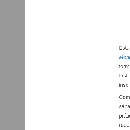
Estu
Meni
form
Inst
insc
Com 
sába
prát
robó