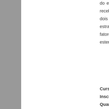
do e
rece
dois
estr
fato
ester
Curs
Insc
Qua