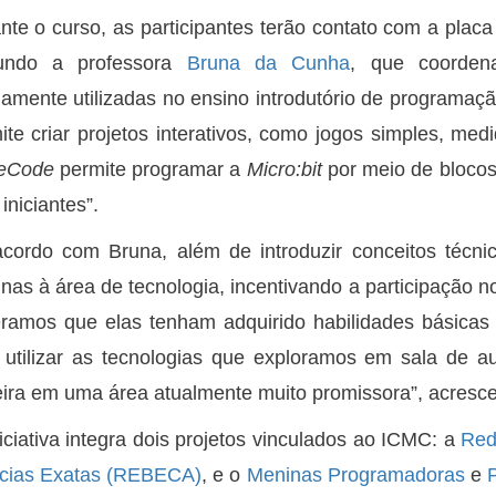
nte o curso, as participantes terão contato com a plac
undo a professora
Bruna da Cunha
, que coorden
amente utilizadas no ensino introdutório de programaçã
ite criar projetos interativos, como jogos simples, med
eCode
permite programar a
Micro:bit
por meio de blocos
iniciantes”.
cordo com Bruna, além de introduzir conceitos técni
nas à área de tecnologia, incentivando a participação no
ramos que elas tenham adquirido habilidades básica
 utilizar as tecnologias que exploramos em sala de a
eira em uma área atualmente muito promissora”, acresc
iciativa integra dois projetos vinculados ao ICMC: a
Red
cias Exatas (REBECA)
, e o
Meninas Programadoras
e