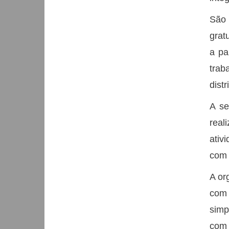
São 
grat
a pa
trab
dist
A se
real
ativ
com 
A or
com 
simp
com 