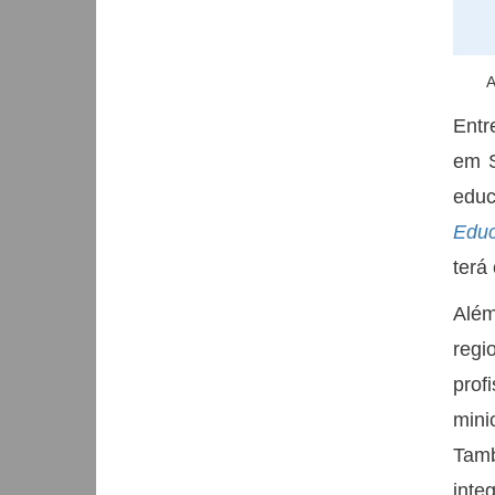
A
Entr
em S
educ
Educ
terá
Além
regi
prof
mini
Tamb
inte