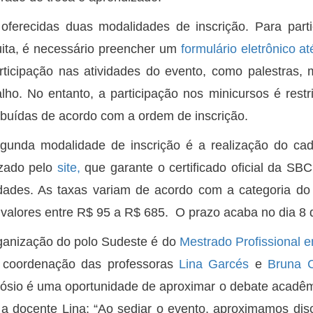
oferecidas duas modalidades de inscrição. Para part
uita, é necessário preencher um
formulário eletrônico a
rticipação nas atividades do evento, como palestras
alho. No entanto, a participação nos minicursos é rest
ribuídas de acordo com a ordem de inscrição.
gunda modalidade de inscrição é a realização do cad
izado pelo
site
,
que garante o certificado oficial da SB
idades. As taxas variam de acordo com a categoria do
valores entre R$ 95 a R$ 685. O prazo acaba no dia 8 d
ganização do polo Sudeste é do
Mestrado Profissiona
coordenação das professoras
Lina Garcés
e
Bruna C
ósio é uma oportunidade de aproximar o debate acadêmi
a docente Lina: “Ao sediar o evento, aproximamos d