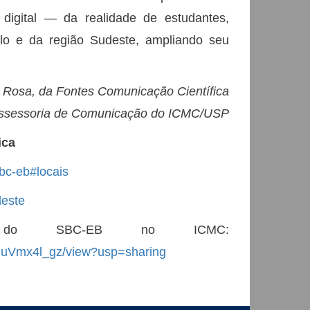
 digital — da realidade de estudantes,
lo e da região Sudeste, ampliando seu
 Rosa, da Fontes Comunicação Científica
 Assessoria de Comunicação do ICMC/USP
ica
bc-eb#locais
deste
ar do SBC-EB no ICMC:
eJuVmx4l_gz/view?usp=sharing