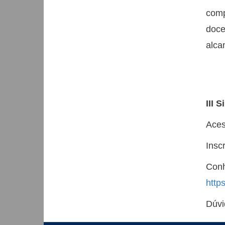
comp
doce
alca
III 
Aces
Insc
Co
http
Dúvi