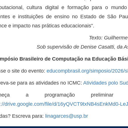
utacional, cultura digital e formação para o mundo
ntes e instituições de ensino no Estado de São Pau
nce e impacto nas práticas educacionais”.
Texto: Guilherme
Sob supervisão de Denise Casatti, da
Simpósio Brasileiro de Computação na Educação Bás
se o site do evento:
educompbrasil.org/simposio/2026/s
reva-se para as atividades no ICMC:
Atividades polo Su
nheça a programação prelimin
s://drive.google.com/file/d/16yQVCT9txNB4sEnkMd0-L
das? Escreva para:
linagarces@usp.br