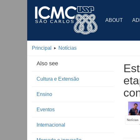
ABOUT
AD
Principal
Notícias
Also see
Es
eta
Cultura e Extensão
con
Ensino
Eventos
Notícias
Internacional