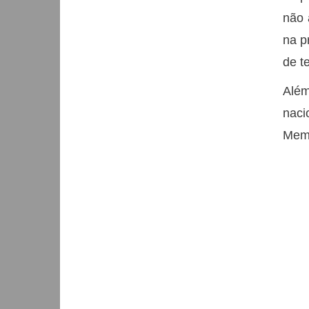
não 
na p
de t
Além
naci
Memo