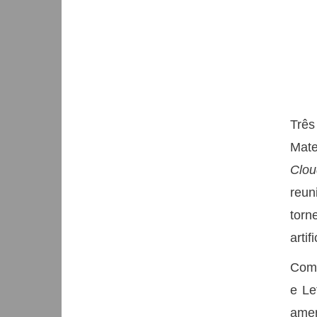
Três
Mate
Clou
reun
torn
artif
Com 
e Le
amer