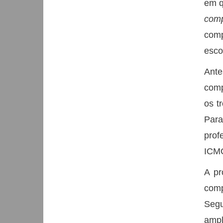
em q
comp
comp
esco
Ante
comp
os t
Para
prof
ICM
A pr
comp
Segu
ampl