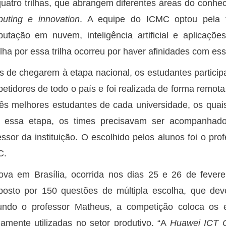
uatro trilhas, que abrangem diferentes áreas do conhe
uting e innovation
. A equipe do ICMC optou pela 
utação em nuvem, inteligência artificial e aplicaçõe
lha por essa trilha ocorreu por haver afinidades com ess
s de chegarem à etapa nacional, os estudantes particip
etidores de todo o país e foi realizada de forma remot
rês melhores estudantes de cada universidade, os quai
 essa etapa, os times precisavam ser acompanhado
essor da instituição. O escolhido pelos alunos foi o pro
C.
ova em Brasília, ocorrida nos dias 25 e 26 de fever
osto por 150 questões de múltipla escolha, que dev
ndo o professor Matheus, a competição coloca os 
amente utilizadas no setor produtivo. “A
Huawei ICT C