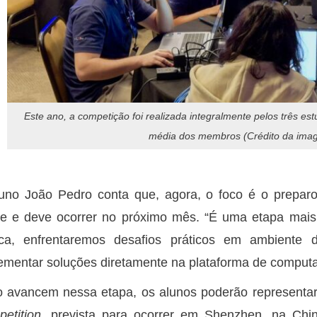
Este ano, a competição foi realizada integralmente pelos três est
média dos membros (Crédito da ima
uno João Pedro conta que, agora, o foco é o preparo
ne e deve ocorrer no próximo mês. “É uma etapa mai
ica, enfrentaremos desafios práticos em ambiente d
ementar soluções diretamente na plataforma de comput
 avancem nessa etapa, os alunos poderão representar 
etition
, prevista para ocorrer em Shenzhen, na Chi