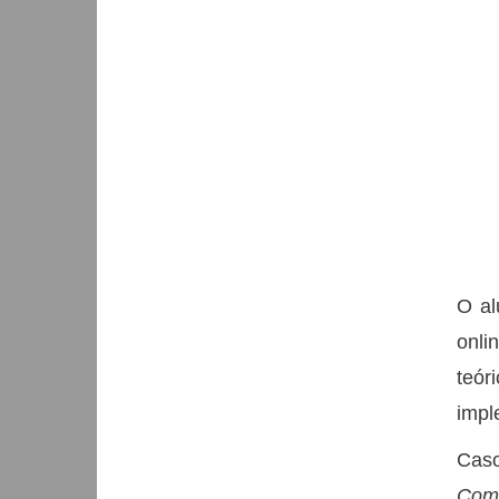
O al
onli
teór
impl
Caso
Comp