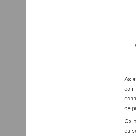
As a
com 
conh
de p
Os m
curs