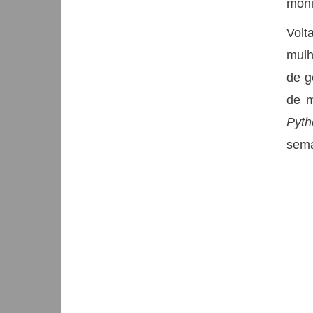
moni
Volt
mulh
de g
de m
Pyth
sema