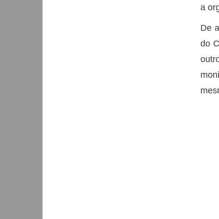
a or
De a
do C
outr
moni
mesm