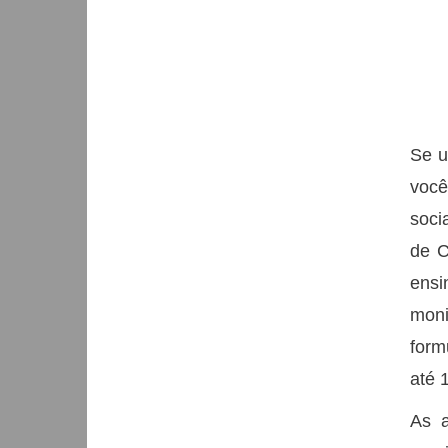
Se u
você
soci
de C
ensi
moni
form
até 
As a