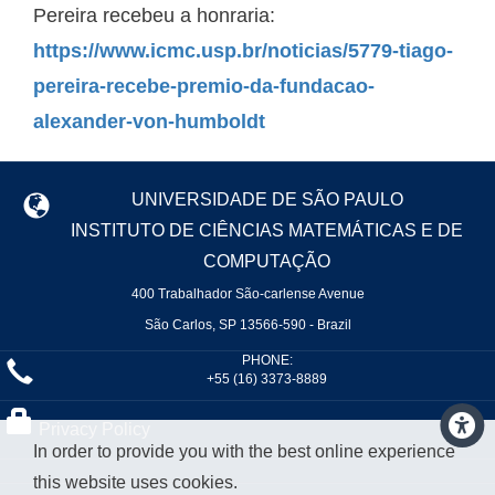
Pereira recebeu a honraria:
https://www.icmc.usp.br/noticias/5779-tiago-
pereira-recebe-premio-da-fundacao-
alexander-von-humboldt
UNIVERSIDADE DE SÃO PAULO
INSTITUTO DE CIÊNCIAS MATEMÁTICAS E DE
COMPUTAÇÃO
400 Trabalhador São-carlense Avenue
São Carlos, SP 13566-590 - Brazil
PHONE:
+55 (16) 3373-8889
Privacy Policy
In order to provide you with the best online experience
this website uses cookies.